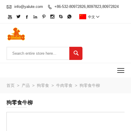

info@yalute.com
+86-532-80972826,8097823,80972824









中文


To
首页
>
产品
>
狗零食
>
牛肉零食
>
狗零食牛柳
狗零食牛柳